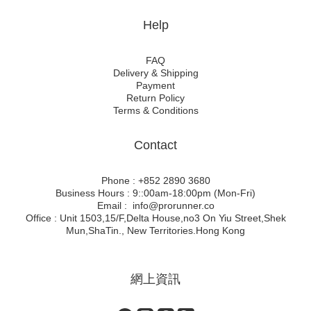
Help
FAQ
Delivery & Shipping
Payment
Return Policy
Terms & Conditions
Contact
Phone : +852 2890 3680
Business Hours : 9::00am-18:00pm (Mon-Fri)
Email : info@prorunner.co
Office : Unit 1503,15/F,Delta House,no3 On Yiu Street,Shek
Mun,ShaTin., New Territories.Hong Kong
網上資訊