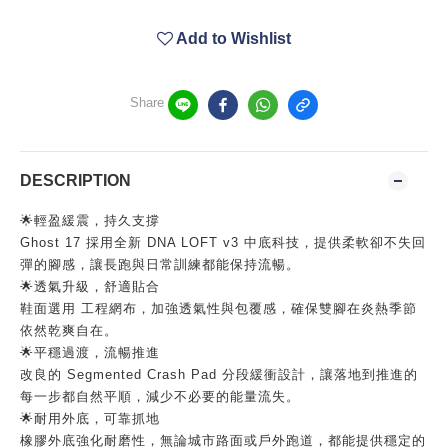
Add to Wishlist
Share
DESCRIPTION
🌟輕盈緩震，持久支撐
Ghost 17 採用全新 DNA LOFT v3 中底科技，提供柔軟卻不失回
彈的腳感，讓長跑與日常訓練都能保持流暢。
🌟透氣升級，舒適貼合
鞋面選用 工程網布，加強透氣性與包覆感，確保雙腳在炎熱季節
依然乾爽自在。
🌟平穩過渡，流暢推進
改良的 Segmented Crash Pad 分段緩衝設計，讓落地到推進的
每一步都自然平順，減少不必要的能量流失。
🌟耐用外底，可靠抓地
橡膠外底強化耐磨性，無論城市路面或戶外跑道，都能提供穩定的