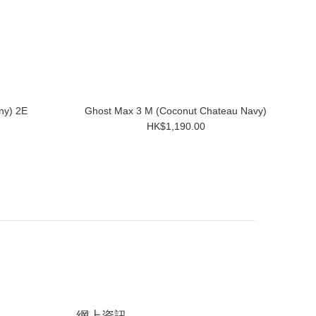
ny) 2E
Ghost Max 3 M (Coconut Chateau Navy)
HK$1,190.00
網上資訊