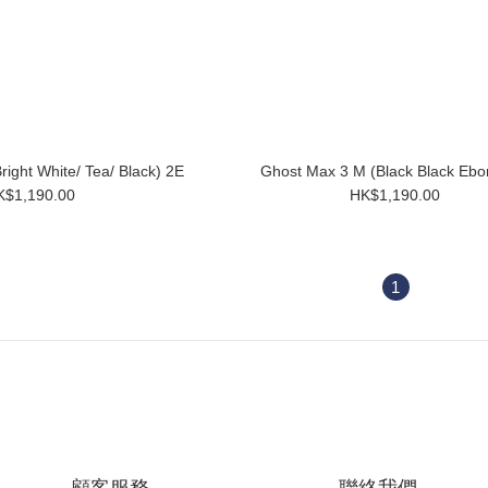
ight White/ Tea/ Black) 2E
Ghost Max 3 M (Black Black Ebo
K$1,190.00
HK$1,190.00
1
顧客服務
聯絡我們