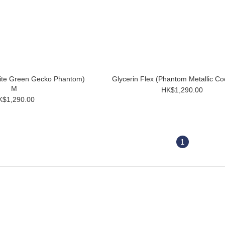
hite Green Gecko Phantom)
Glycerin Flex (Phantom Metallic C
M
HK$1,290.00
K$1,290.00
1