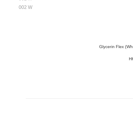
002 W
Glycerin Flex (W
H