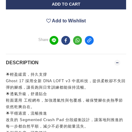
ADD TO CART
Add to Wishlist
Share
DESCRIPTION
🌟輕盈緩震，持久支撐
Ghost 17 採用全新 DNA LOFT v3 中底科技，提供柔軟卻不失回
彈的腳感，讓長跑與日常訓練都能保持流暢。
🌟透氣升級，舒適貼合
鞋面選用 工程網布，加強透氣性與包覆感，確保雙腳在炎熱季節
依然乾爽自在。
🌟平穩過渡，流暢推進
改良的 Segmented Crash Pad 分段緩衝設計，讓落地到推進的
每一步都自然平順，減少不必要的能量流失。