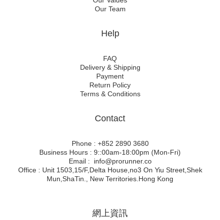
Our Values
Our Team
Help
FAQ
Delivery & Shipping
Payment
Return Policy
Terms & Conditions
Contact
Phone : +852 2890 3680
Business Hours : 9::00am-18:00pm (Mon-Fri)
Email : info@prorunner.co
Office : Unit 1503,15/F,Delta House,no3 On Yiu Street,Shek
Mun,ShaTin., New Territories.Hong Kong
網上資訊