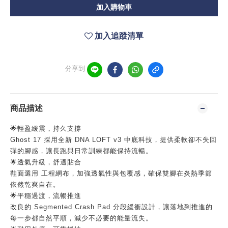
加入購物車
加入追蹤清單
分享到
商品描述
🌟輕盈緩震，持久支撐
Ghost 17 採用全新 DNA LOFT v3 中底科技，提供柔軟卻不失回
彈的腳感，讓長跑與日常訓練都能保持流暢。
🌟透氣升級，舒適貼合
鞋面選用 工程網布，加強透氣性與包覆感，確保雙腳在炎熱季節
依然乾爽自在。
🌟平穩過渡，流暢推進
改良的 Segmented Crash Pad 分段緩衝設計，讓落地到推進的
每一步都自然平順，減少不必要的能量流失。