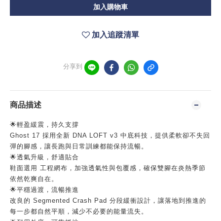
加入購物車
加入追蹤清單
分享到
商品描述
🌟輕盈緩震，持久支撐
Ghost 17 採用全新 DNA LOFT v3 中底科技，提供柔軟卻不失回
彈的腳感，讓長跑與日常訓練都能保持流暢。
🌟透氣升級，舒適貼合
鞋面選用 工程網布，加強透氣性與包覆感，確保雙腳在炎熱季節
依然乾爽自在。
🌟平穩過渡，流暢推進
改良的 Segmented Crash Pad 分段緩衝設計，讓落地到推進的
每一步都自然平順，減少不必要的能量流失。